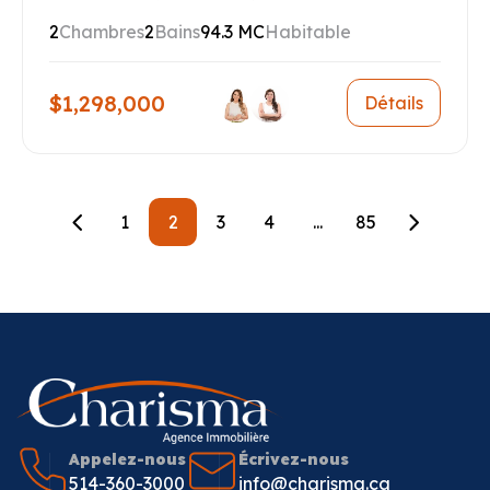
2
Chambres
2
Bains
94.3 MC
Habitable
$1,298,000
Détails
1
2
3
4
...
85
Appelez-nous
Écrivez-nous
514-360-3000
info@charisma.ca