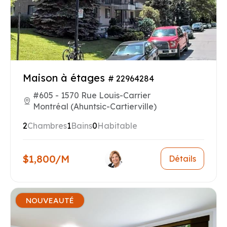
Maison à étages
# 22964284
#605 - 1570 Rue Louis-Carrier
Montréal (Ahuntsic-Cartierville)
2
Chambres
1
Bains
0
Habitable
$1,800/M
Détails
NOUVEAUTÉ