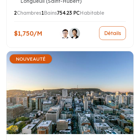
Longueuil (Saint-Hubert)
2
Chambres
1
Bains
754.23 PC
Habitable
$1,750/M
Détails
NOUVEAUTÉ