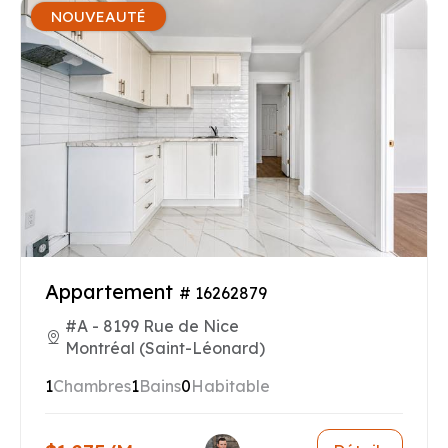
NOUVEAUTÉ
Appartement
# 16262879
#A - 8199 Rue de Nice
Montréal (Saint-Léonard)
1
Chambres
1
Bains
0
Habitable