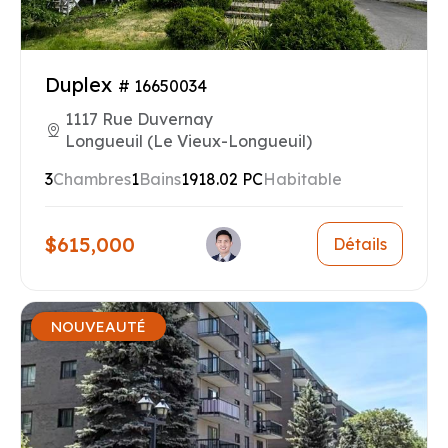
Duplex
# 16650034
1117 Rue Duvernay
Longueuil (Le Vieux-Longueuil)
3
Chambres
1
Bains
1918.02 PC
Habitable
$615,000
Détails
NOUVEAUTÉ