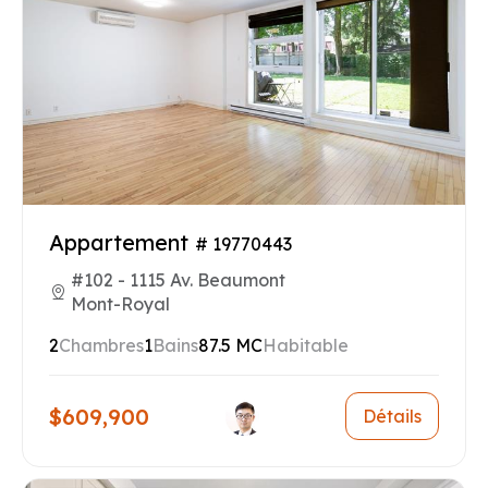
Appartement
# 19770443
#102 - 1115 Av. Beaumont
Mont-Royal
2
Chambres
1
Bains
87.5 MC
Habitable
$609,900
Détails