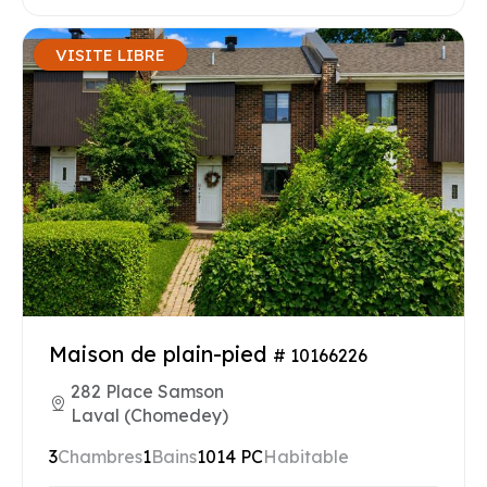
VISITE LIBRE
Maison de plain-pied
# 10166226
282 Place Samson
Laval (Chomedey)
3
Chambres
1
Bains
1014 PC
Habitable