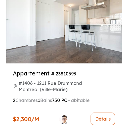
Appartement
# 23810593
#1406 - 1211 Rue Drummond
Montréal (Ville-Marie)
2
Chambres
1
Bains
750 PC
Habitable
$2,300/M
Détails