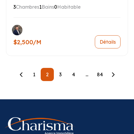
3
Chambres
1
Bains
0
Habitable
$2,500/M
Détails
1
2
3
4
...
84