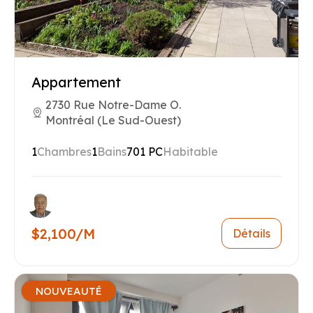
Appartement
2730 Rue Notre-Dame O.
Montréal (Le Sud-Ouest)
1
Chambres
1
Bains
701 PC
Habitable
$2,100/M
Détails
NOUVEAUTÉ