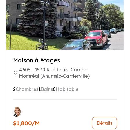
Maison à étages
#605 - 1570 Rue Louis-Carrier
Montréal (Ahuntsic-Cartierville)
2
Chambres
1
Bains
0
Habitable
$1,800/M
Détails