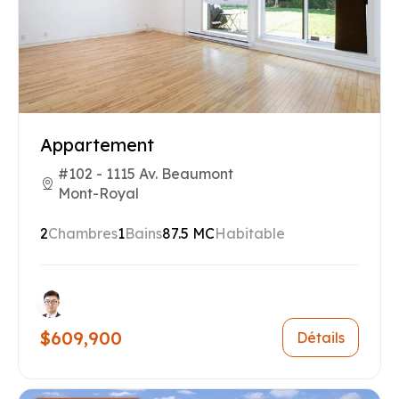
Appartement
#102 - 1115 Av. Beaumont
Mont-Royal
2
Chambres
1
Bains
87.5 MC
Habitable
$609,900
Détails