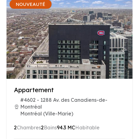
NOUVEAUTÉ
Appartement
#4602 - 1288 Av. des Canadiens-de-
Montréal
Montréal (Ville-Marie)
2
Chambres
2
Bains
94.3 MC
Habitable