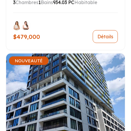
3
Chambres
1
Bains
934.03 PC
Habitable
$479,000
Détails
NOUVEAUTÉ