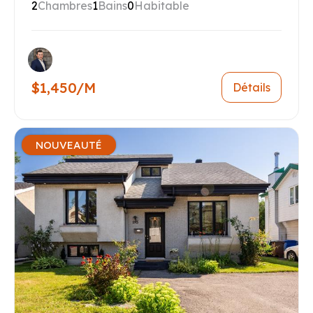
2
Chambres
1
Bains
0
Habitable
$1,450/M
Détails
NOUVEAUTÉ