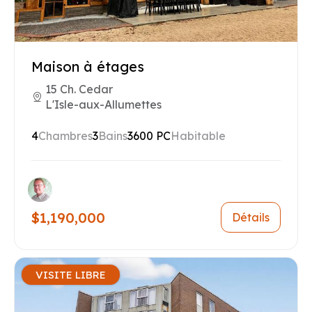
Maison à étages
15 Ch. Cedar
L'Isle-aux-Allumettes
4
Chambres
3
Bains
3600 PC
Habitable
$1,190,000
Détails
VISITE LIBRE