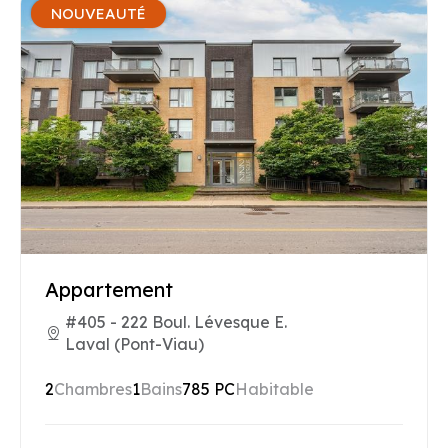
NOUVEAUTÉ
Appartement
#405 - 222 Boul. Lévesque E.
Laval (Pont-Viau)
2
Chambres
1
Bains
785 PC
Habitable