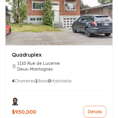
Quadruplex
1110 Rue de Lucerne
Deux-Montagnes
4
Chambres
1
Bains
0
Habitable
$950,000
Détails