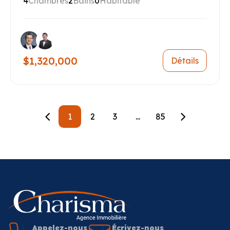
4
Chambres
2
Bains
0
Habitable
$1,320,000
Détails
1
2
3
...
85
Appelez-nous
Écrivez-nous