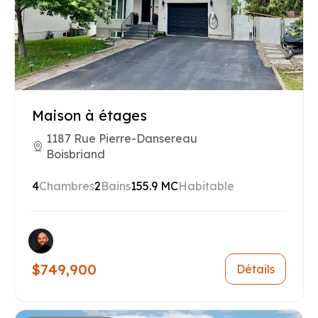
Maison à étages
1187 Rue Pierre-Dansereau
Boisbriand
4
Chambres
2
Bains
155.9 MC
Habitable
$749,900
Détails