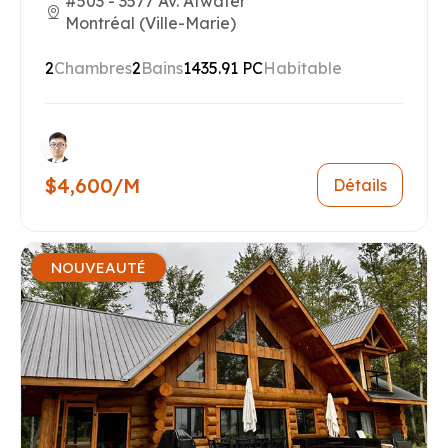
#503 - 3577 Av. Atwater
Montréal (Ville-Marie)
2
Chambres
2
Bains
1435.91 PC
Habitable
$4,600/M
Détails
NOUVEAUTÉ