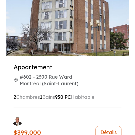
Appartement
#602 - 2300 Rue Ward
Montréal (Saint-Laurent)
2
Chambres
1
Bains
950 PC
Habitable
$399,000
Détails