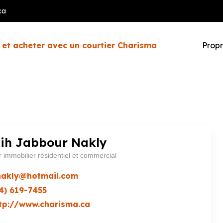
ca
 et acheter avec un courtier Charisma
Propr
ih Jabbour Nakly
r immobilier résidentiel et commercial
.nakly@hotmail.com
4) 619-7455
tp://www.charisma.ca