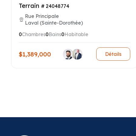
Terrain
# 24048774
Rue Principale
Laval (Sainte-Dorothée)
0
Chambres
0
Bains
0
Habitable
$1,389,000
Détails