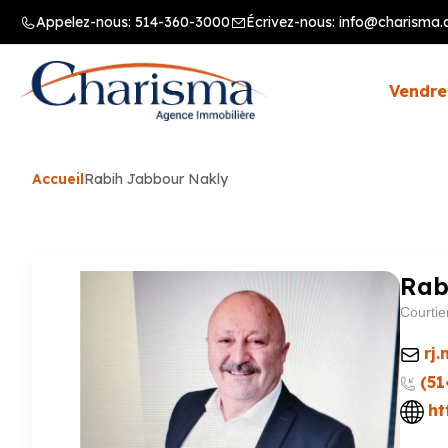
Appelez-nous:
514-360-3000
Écrivez-nous:
info@charisma.
Vendre
Accueil
Rabih Jabbour Nakly
Rab
Courtie
rj
(51
ht