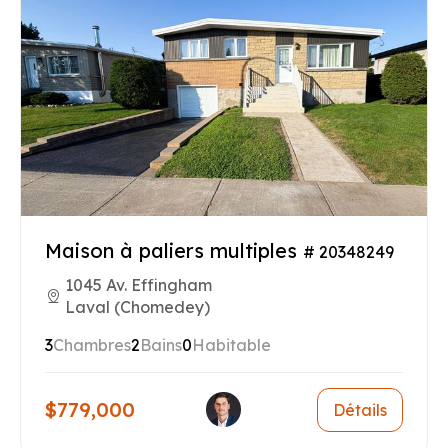
Maison à paliers multiples
# 20348249
1045 Av. Effingham
Laval (Chomedey)
3
Chambres
2
Bains
0
Habitable
$779,000
Détails