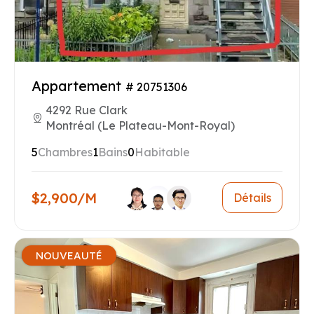
Appartement
# 20751306
4292 Rue Clark
Montréal (Le Plateau-Mont-Royal)
5
Chambres
1
Bains
0
Habitable
$2,900/M
Détails
NOUVEAUTÉ