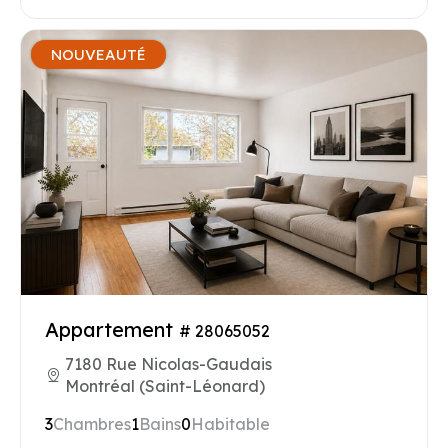
NOUVEAUTÉ
Appartement
# 28065052
7180 Rue Nicolas-Gaudais
Montréal (Saint-Léonard)
3
Chambres
1
Bains
0
Habitable