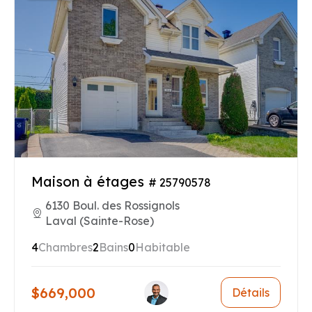
Maison à étages
# 25790578
6130 Boul. des Rossignols
Laval (Sainte-Rose)
4
Chambres
2
Bains
0
Habitable
$669,000
Détails