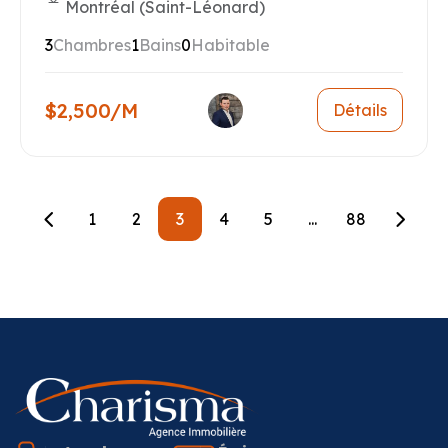
Montréal (Saint-Léonard)
3
Chambres
1
Bains
0
Habitable
$2,500/M
Détails
1
2
3
4
5
...
88