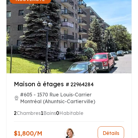
Maison à étages
# 22964284
#605 - 1570 Rue Louis-Carrier
Montréal (Ahuntsic-Cartierville)
2
Chambres
1
Bains
0
Habitable
$1,800/M
Détails