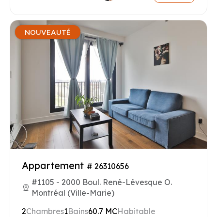
NOUVEAUTÉ
Appartement
# 26310656
#1105 - 2000 Boul. René-Lévesque O.
Montréal (Ville-Marie)
2
Chambres
1
Bains
60.7 MC
Habitable