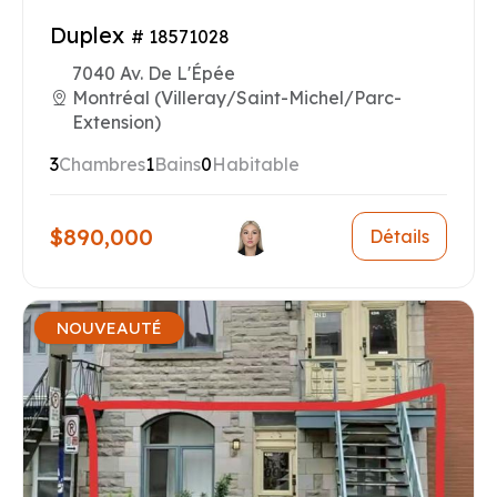
Duplex
# 18571028
7040 Av. De L'Épée
Montréal (Villeray/Saint-Michel/Parc-
Extension)
3
Chambres
1
Bains
0
Habitable
$890,000
Détails
NOUVEAUTÉ