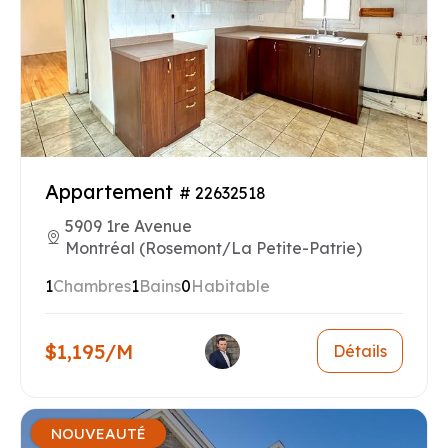
Appartement
# 22632518
5909 1re Avenue
Montréal (Rosemont/La Petite-Patrie)
1
Chambres
1
Bains
0
Habitable
$1,195/M
Détails
NOUVEAUTÉ