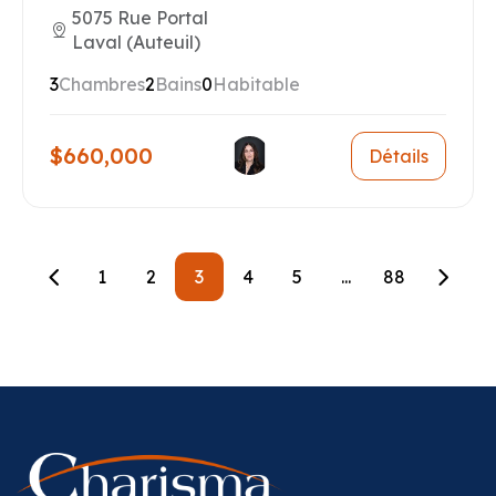
5075 Rue Portal
Laval (Auteuil)
3
Chambres
2
Bains
0
Habitable
$660,000
Détails
1
2
3
4
5
...
88