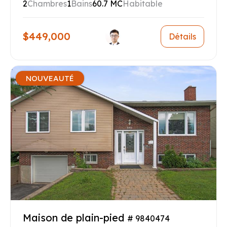
2
Chambres
1
Bains
60.7 MC
Habitable
$449,000
Détails
NOUVEAUTÉ
Maison de plain-pied
# 9840474