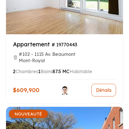
Appartement
# 19770443
#102 - 1115 Av. Beaumont
Mont-Royal
2
Chambres
1
Bains
87.5 MC
Habitable
$609,900
Détails
NOUVEAUTÉ