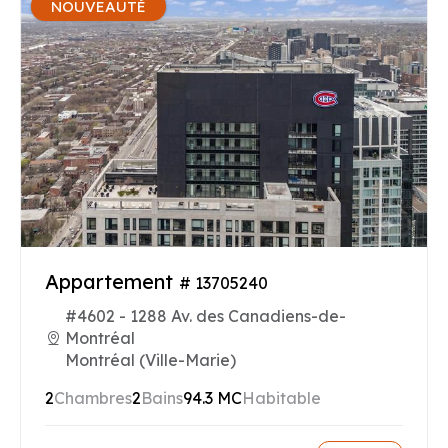
NOUVEAUTÉ
Appartement
# 13705240
#4602 - 1288 Av. des Canadiens-de-
Montréal
Montréal (Ville-Marie)
2
Chambres
2
Bains
94.3 MC
Habitable