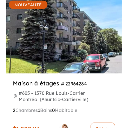
NOUVEAUTÉ
Maison à étages
# 22964284
#605 - 1570 Rue Louis-Carrier
Montréal (Ahuntsic-Cartierville)
2
Chambres
1
Bains
0
Habitable