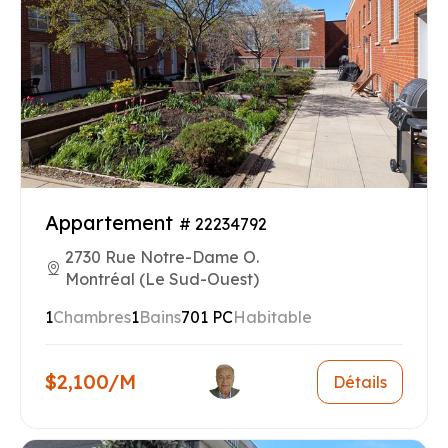
Appartement
# 22234792
2730 Rue Notre-Dame O.
Montréal (Le Sud-Ouest)
1
Chambres
1
Bains
701 PC
Habitable
$2,100/M
Détails