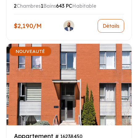
2
Chambres
1
Bains
643 PC
Habitable
$2,190/M
Détails
NOUVEAUTÉ
Appartement
# 16238450