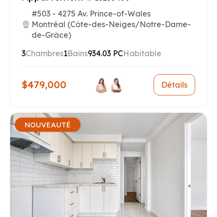
#503 - 4275 Av. Prince-of-Wales
Montréal (Côte-des-Neiges/Notre-Dame-
de-Grâce)
3
Chambres
1
Bains
934.03 PC
Habitable
$479,000
Détails
NOUVEAUTÉ