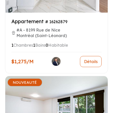
Appartement
# 16262879
#A - 8199 Rue de Nice
Montréal (Saint-Léonard)
1
Chambres
1
Bains
0
Habitable
$1,275/M
Détails
NOUVEAUTÉ