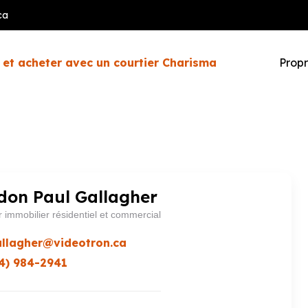
ca
 et acheter avec un courtier Charisma
Propr
don Paul Gallagher
r immobilier résidentiel et commercial
allagher@videotron.ca
4) 984-2941