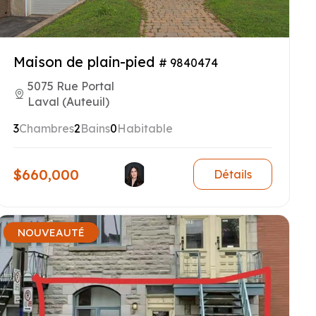
Maison de plain-pied
# 9840474
5075 Rue Portal
Laval (Auteuil)
3
Chambres
2
Bains
0
Habitable
$660,000
Détails
NOUVEAUTÉ