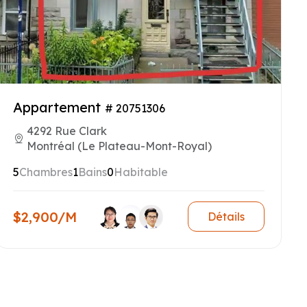
Appartement
# 20751306
4292 Rue Clark
Montréal (Le Plateau-Mont-Royal)
5
Chambres
1
Bains
0
Habitable
$2,900/M
Détails