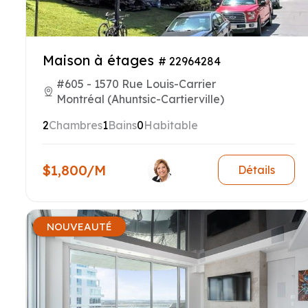
Maison à étages
# 22964284
#605 - 1570 Rue Louis-Carrier
Montréal (Ahuntsic-Cartierville)
2
Chambres
1
Bains
0
Habitable
$1,800/M
Détails
NOUVEAUTÉ