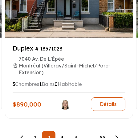
Duplex
# 18571028
7040 Av. De L'Épée
Montréal (Villeray/Saint-Michel/Parc-
Extension)
3
Chambres
1
Bains
0
Habitable
$890,000
Détails
1
2
3
4
...
88