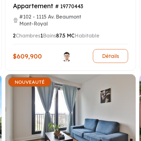
Appartement
# 19770443
#102 - 1115 Av. Beaumont
Mont-Royal
2
Chambres
1
Bains
87.5 MC
Habitable
$609,900
Détails
NOUVEAUTÉ