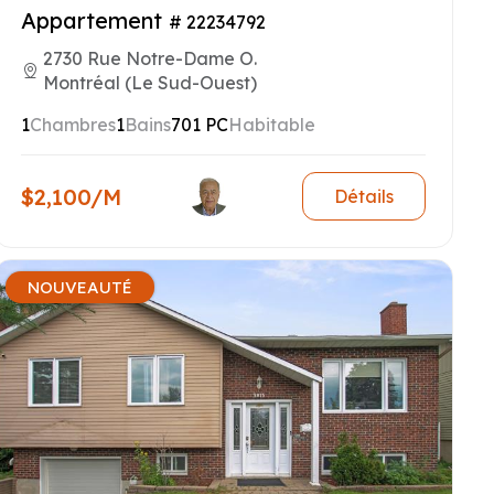
Appartement
# 22234792
2730 Rue Notre-Dame O.
Montréal (Le Sud-Ouest)
1
Chambres
1
Bains
701 PC
Habitable
$2,100/M
Détails
NOUVEAUTÉ