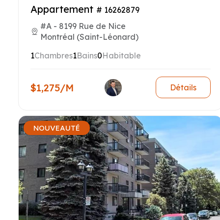
Appartement
# 16262879
#A - 8199 Rue de Nice
Montréal (Saint-Léonard)
1
Chambres
1
Bains
0
Habitable
$1,275/M
Détails
NOUVEAUTÉ