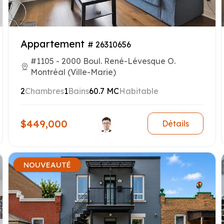
Appartement
# 26310656
#1105 - 2000 Boul. René-Lévesque O.
Montréal (Ville-Marie)
2
Chambres
1
Bains
60.7 MC
Habitable
$449,000
Détails
NOUVEAUTÉ