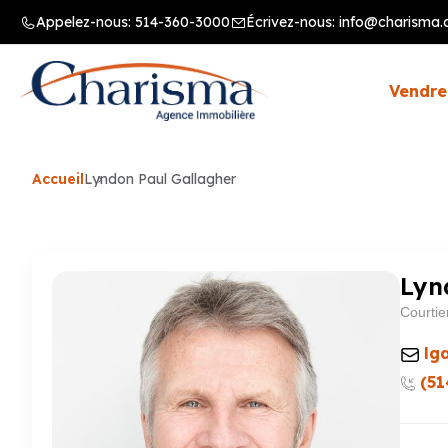
Appelez-nous:
514-360-3000
Écrivez-nous:
info@charisma.
Vendre
Accueil
Lyndon Paul Gallagher
Lyn
Courtie
lg
(51