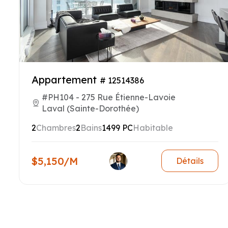
Appartement
# 12514386
#PH104 - 275 Rue Étienne-Lavoie
Laval (Sainte-Dorothée)
2
Chambres
2
Bains
1499 PC
Habitable
$5,150/M
Détails