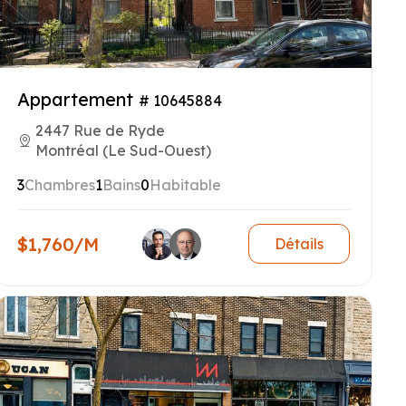
Appartement
# 10645884
2447 Rue de Ryde
Montréal (Le Sud-Ouest)
3
Chambres
1
Bains
0
Habitable
$1,760/M
Détails