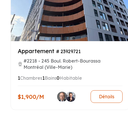
Appartement
# 23929721
#2218 - 245 Boul. Robert-Bourassa
Montréal (Ville-Marie)
1
Chambres
1
Bains
0
Habitable
$1,900/M
Détails