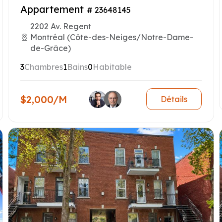
Appartement
# 23648145
2202 Av. Regent
Montréal (Côte-des-Neiges/Notre-Dame-
de-Grâce)
3
Chambres
1
Bains
0
Habitable
$2,000/M
Détails