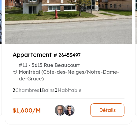
Appartement
# 26453497
#11 - 5615 Rue Beaucourt
Montréal (Côte-des-Neiges/Notre-Dame-
de-Grâce)
2
Chambres
1
Bains
0
Habitable
$1,600/M
Détails