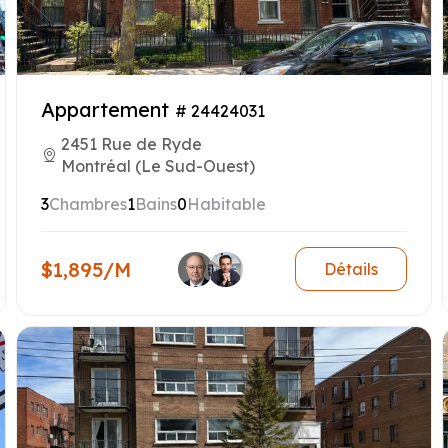
Appartement
# 24424031
2451 Rue de Ryde
Montréal (Le Sud-Ouest)
3
Chambres
1
Bains
0
Habitable
$1,895/M
Détails