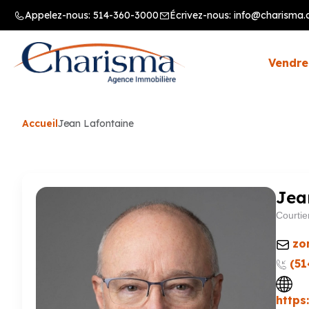
Appelez-nous:
514-360-3000
Écrivez-nous:
info@charisma.
Vendre
Accueil
Jean Lafontaine
Jea
Courtie
zo
(51
https