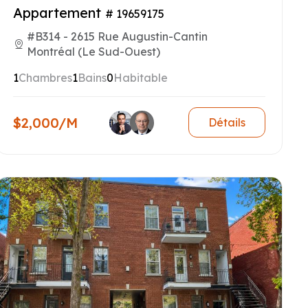
Appartement
# 19659175
#B314 - 2615 Rue Augustin-Cantin
Montréal (Le Sud-Ouest)
1
Chambres
1
Bains
0
Habitable
$2,000/M
Détails