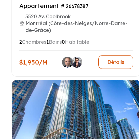
Appartement
# 26678387
5520 Av. Coolbrook
Montréal (Côte-des-Neiges/Notre-Dame-
de-Grâce)
2
Chambres
1
Bains
0
Habitable
$1,950/M
Détails