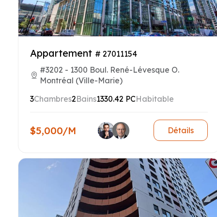
Appartement
# 27011154
#3202 - 1300 Boul. René-Lévesque O.
Montréal (Ville-Marie)
3
Chambres
2
Bains
1330.42 PC
Habitable
$5,000/M
Détails