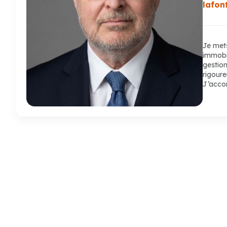
lafon
Je mets
immobil
gestion
rigoure
J’acc