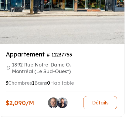
Appartement
# 11237753
1892 Rue Notre-Dame O.
Montréal (Le Sud-Ouest)
3
Chambres
1
Bains
0
Habitable
$2,090/M
Détails