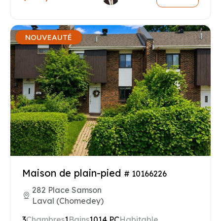
NOUVEAUTÉ
Maison de plain-pied
# 10166226
282 Place Samson
Laval (Chomedey)
3
Chambres
1
Bains
1014 PC
Habitable