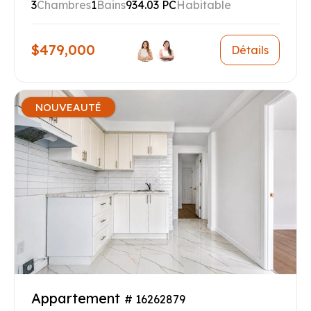
3
Chambres
1
Bains
934.03 PC
Habitable
$479,000
Détails
NOUVEAUTÉ
Appartement
# 16262879