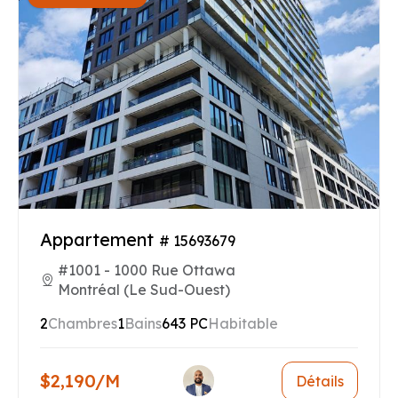
Appartement
# 15693679
#1001 - 1000 Rue Ottawa
Montréal (Le Sud-Ouest)
2
Chambres
1
Bains
643 PC
Habitable
$2,190/M
Détails