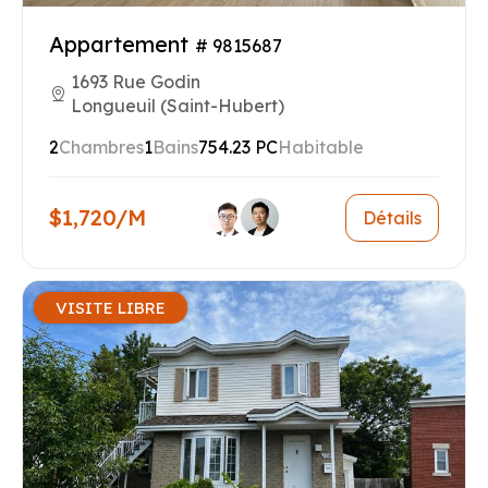
Appartement
# 9815687
1693 Rue Godin
Longueuil (Saint-Hubert)
2
Chambres
1
Bains
754.23 PC
Habitable
$1,720/M
Détails
VISITE LIBRE