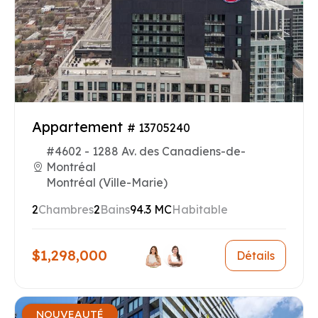
Appartement
# 13705240
#4602 - 1288 Av. des Canadiens-de-
Montréal
Montréal (Ville-Marie)
2
Chambres
2
Bains
94.3 MC
Habitable
$1,298,000
Détails
NOUVEAUTÉ