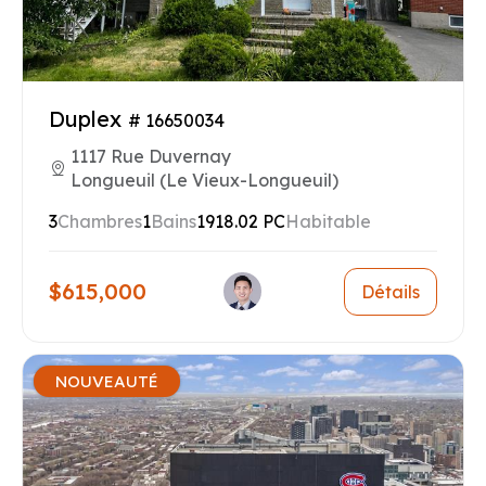
Duplex
# 16650034
1117 Rue Duvernay
Longueuil (Le Vieux-Longueuil)
3
Chambres
1
Bains
1918.02 PC
Habitable
$615,000
Détails
NOUVEAUTÉ