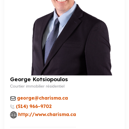
George Kotsiopoulos
Courtier immobilier résidentiel
george@charisma.ca
(514) 966-9702
http://www.charisma.ca