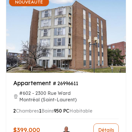
NOUVEAUTÉ
Appartement
# 26996611
#602 - 2300 Rue Ward
Montréal (Saint-Laurent)
2
Chambres
1
Bains
950 PC
Habitable
$399,000
Détails