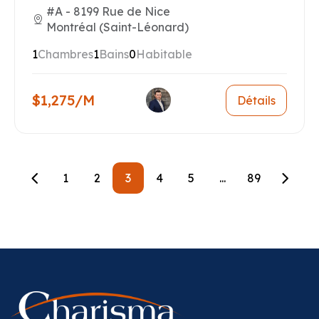
#A - 8199 Rue de Nice
Montréal (Saint-Léonard)
1
Chambres
1
Bains
0
Habitable
$1,275/M
Détails
1
2
3
4
5
...
89