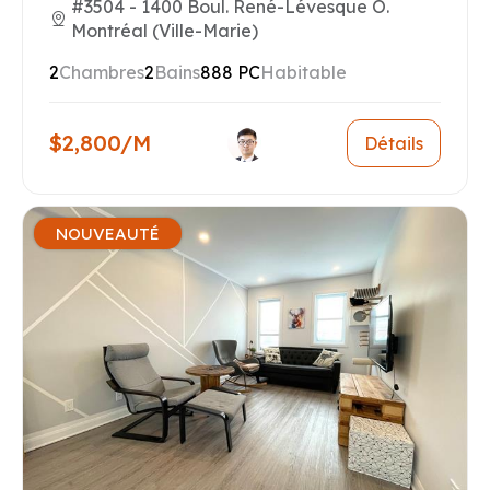
#3504 - 1400 Boul. René-Lévesque O.
Montréal (Ville-Marie)
2
Chambres
2
Bains
888 PC
Habitable
$2,800/M
Détails
NOUVEAUTÉ