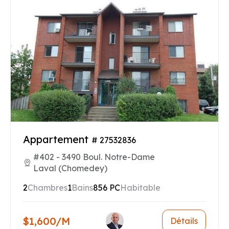
Appartement
# 27532836
#402 - 3490 Boul. Notre-Dame
Laval (Chomedey)
2
Chambres
1
Bains
856 PC
Habitable
$1,600/M
Détails