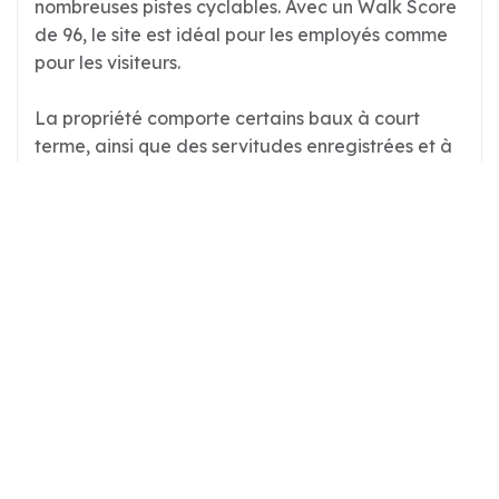
nombreuses pistes cyclables. Avec un Walk Score
de 96, le site est idéal pour les employés comme
pour les visiteurs.
La propriété comporte certains baux à court
terme, ainsi que des servitudes enregistrées et à
enregistrer avec les voisins. Veuillez communiquer
avec le courtier pour obtenir de plus amples
renseignements.
Calculatrice hypothécaire
Prix d'achat
$