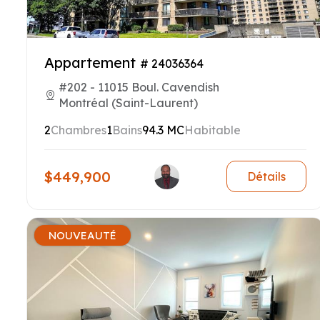
Appartement
# 24036364
#202 - 11015 Boul. Cavendish
Montréal (Saint-Laurent)
2
Chambres
1
Bains
94.3 MC
Habitable
$449,900
Détails
NOUVEAUTÉ