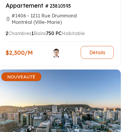
Appartement
# 23810593
#1406 - 1211 Rue Drummond
Montréal (Ville-Marie)
2
Chambres
1
Bains
750 PC
Habitable
$2,300/M
Détails
NOUVEAUTÉ