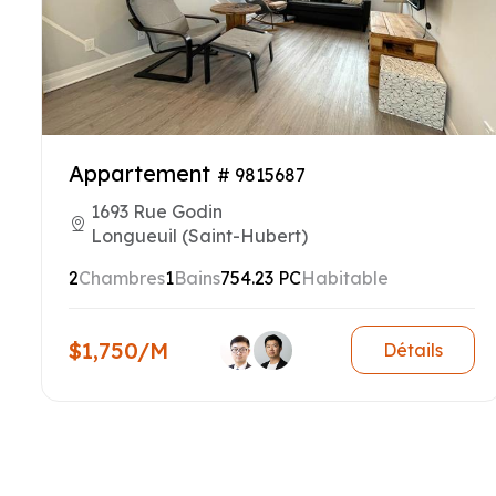
Appartement
# 9815687
1693 Rue Godin
Longueuil (Saint-Hubert)
2
Chambres
1
Bains
754.23 PC
Habitable
$1,750/M
Détails