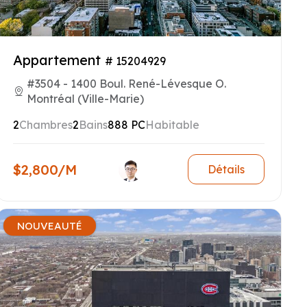
Appartement
# 15204929
#3504 - 1400 Boul. René-Lévesque O.
Montréal (Ville-Marie)
2
Chambres
2
Bains
888 PC
Habitable
$2,800/M
Détails
NOUVEAUTÉ