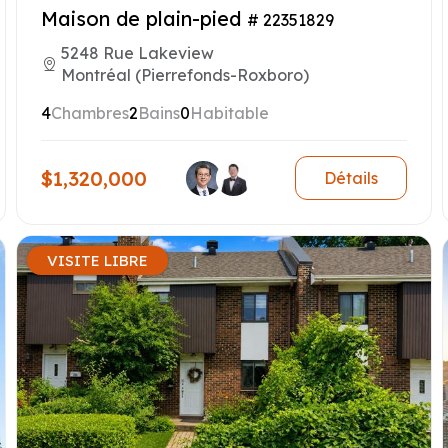
Maison de plain-pied
# 22351829
5248 Rue Lakeview
Montréal (Pierrefonds-Roxboro)
4
Chambres
2
Bains
0
Habitable
$1,320,000
Détails
VISITE LIBRE