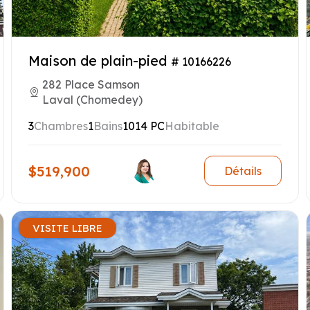
Maison de plain-pied
# 10166226
282 Place Samson
Laval (Chomedey)
3
Chambres
1
Bains
1014 PC
Habitable
$519,900
Détails
VISITE LIBRE