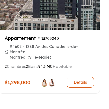
Appartement
# 13705240
#4602 - 1288 Av. des Canadiens-de-
Montréal
Montréal (Ville-Marie)
2
Chambres
2
Bains
94.3 MC
Habitable
$1,298,000
Détails