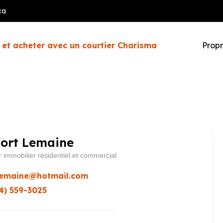
ca
 et acheter avec un courtier Charisma
Propr
fort Lemaine
r immobilier résidentiel et commercial
lemaine@hotmail.com
4) 559-3025