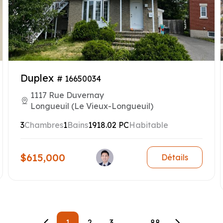
Duplex
# 16650034
1117 Rue Duvernay
Longueuil (Le Vieux-Longueuil)
3
Chambres
1
Bains
1918.02 PC
Habitable
$615,000
Détails
1
2
3
...
88