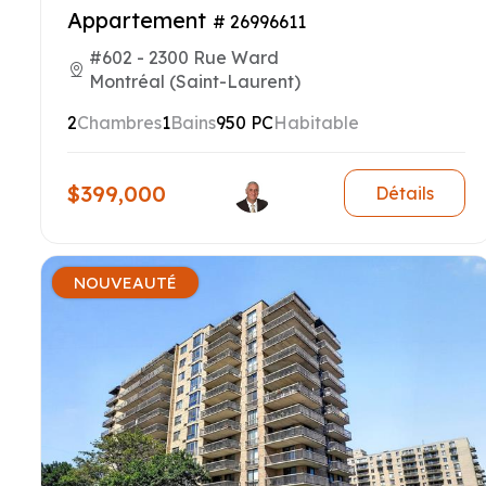
Appartement
# 26996611
#602 - 2300 Rue Ward
Montréal (Saint-Laurent)
2
Chambres
1
Bains
950 PC
Habitable
$399,000
Détails
NOUVEAUTÉ