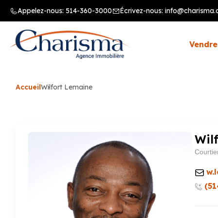
Appelez-nous:
514-360-3000
Écrivez-nous:
info@charisma.
Vendre
Accueil
Wilfort Lemaine
Wil
Courtie
w.
(51