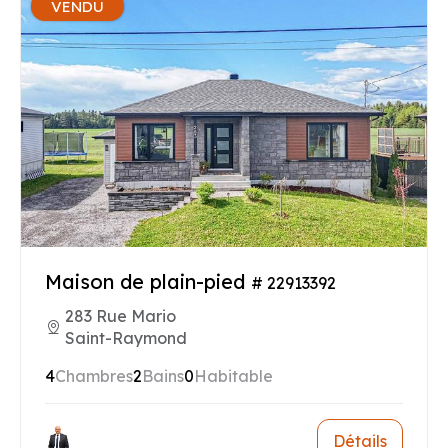
VENDU
Maison de plain-pied
# 22913392
283 Rue Mario
Saint-Raymond
4
Chambres
2
Bains
0
Habitable
Détails