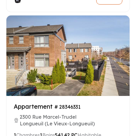
Appartement
# 28346331
2300 Rue Marcel-Trudel
Longueuil (Le Vieux-Longueuil)
1
Chambres
1
Bains
541.42 PC
Habitable