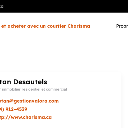
ca
 et acheter avec un courtier Charisma
Propr
stan Desautels
r immobilier résidentiel et commercial
istan@gestionvalora.com
4) 912-4539
tp://www.charisma.ca