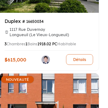
Duplex
# 16650034
1117 Rue Duvernay
Longueuil (Le Vieux-Longueuil)
3
Chambres
1
Bains
1918.02 PC
Habitable
$615,000
Détails
NOUVEAUTÉ