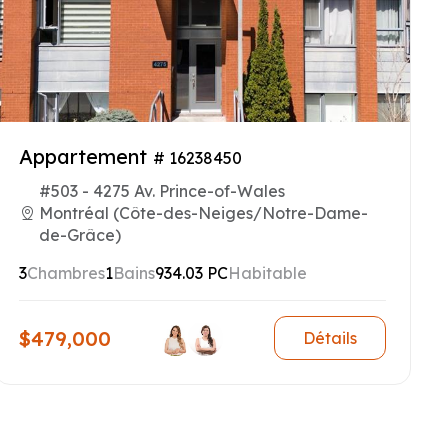
Appartement
# 16238450
#503 - 4275 Av. Prince-of-Wales
Montréal (Côte-des-Neiges/Notre-Dame-
de-Grâce)
3
Chambres
1
Bains
934.03 PC
Habitable
$479,000
Détails