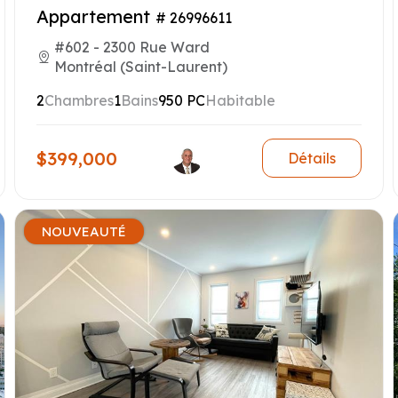
Appartement
# 26996611
#602 - 2300 Rue Ward
Montréal (Saint-Laurent)
2
Chambres
1
Bains
950 PC
Habitable
$399,000
Détails
NOUVEAUTÉ