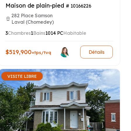
Maison de plain-pied
# 10166226
282 Place Samson
Laval (Chomedey)
3
Chambres
1
Bains
1014 PC
Habitable
$519,900
Détails
+tps/tvq
VISITE LIBRE