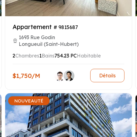
Appartement
# 9815687
1693 Rue Godin
Longueuil (Saint-Hubert)
2
Chambres
1
Bains
754.23 PC
Habitable
$1,750/M
Détails
NOUVEAUTÉ