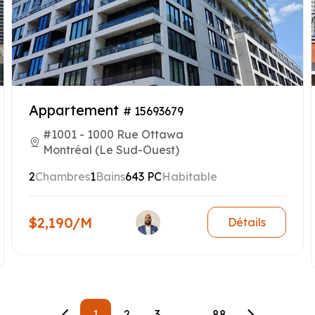
Appartement
# 15693679
#1001 - 1000 Rue Ottawa
Montréal (Le Sud-Ouest)
2
Chambres
1
Bains
643 PC
Habitable
$2,190/M
Détails
1
2
3
...
88