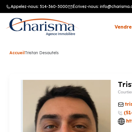
Appelez-nous:
514-360-3000
Écrivez-nous:
info@charisma.
Vendre
Accueil
Tristan Desautels
Tri
Courtie
tr
(51
ht