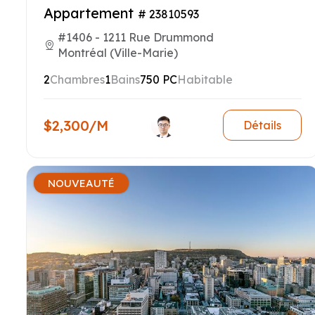
Appartement
# 23810593
#1406 - 1211 Rue Drummond
Montréal (Ville-Marie)
2
Chambres
1
Bains
750 PC
Habitable
$2,300/M
Détails
NOUVEAUTÉ