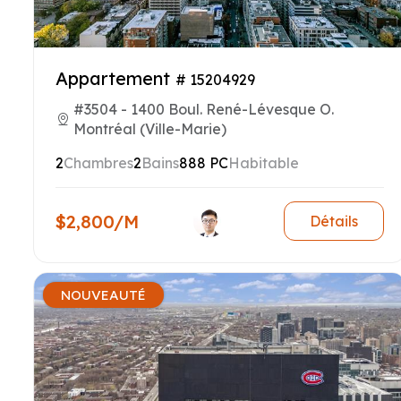
Appartement
# 15204929
#3504 - 1400 Boul. René-Lévesque O.
Montréal (Ville-Marie)
2
Chambres
2
Bains
888 PC
Habitable
$2,800/M
Détails
NOUVEAUTÉ