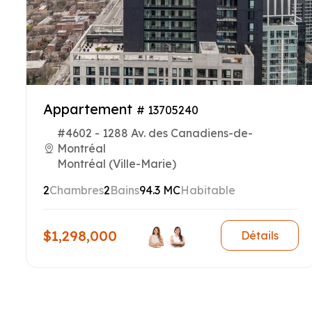
Appartement
# 13705240
#4602 - 1288 Av. des Canadiens-de-
Montréal
Montréal (Ville-Marie)
2
Chambres
2
Bains
94.3 MC
Habitable
$1,298,000
Détails