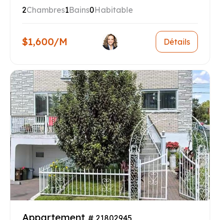
2
Chambres
1
Bains
0
Habitable
$1,600/M
Détails
Appartement
# 21802945