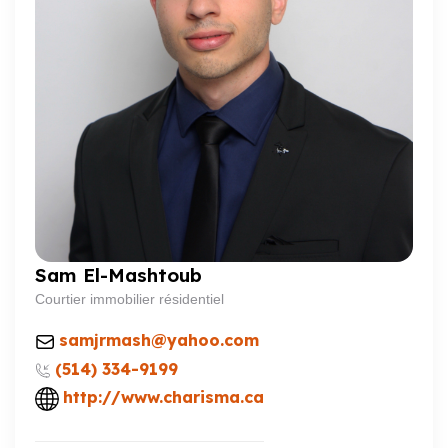
Sam El-Mashtoub
Courtier immobilier résidentiel
samjrmash@yahoo.com
(514) 334-9199
http://www.charisma.ca