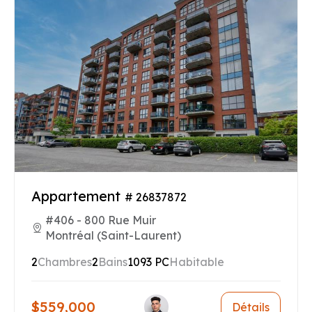
Appartement
# 26837872
#406 - 800 Rue Muir
Montréal (Saint-Laurent)
2
Chambres
2
Bains
1093 PC
Habitable
$559,000
Détails