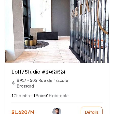
Loft/Studio
# 24820524
#917 - 505 Rue de l'Escale
Brossard
1
Chambres
1
Bains
0
Habitable
$1,620/M
Détails