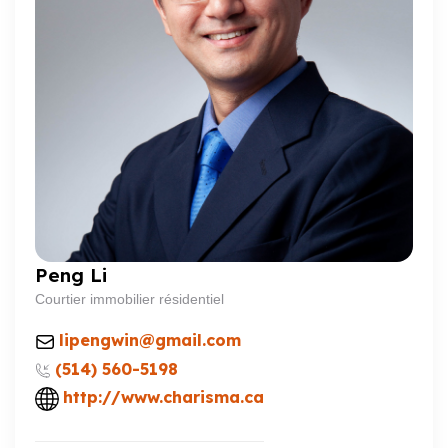
Peng Li
Courtier immobilier résidentiel
lipengwin@gmail.com
(514) 560-5198
http://www.charisma.ca