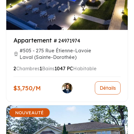
Appartement
# 24971974
#505 - 275 Rue Étienne-Lavoie
Laval (Sainte-Dorothée)
2
Chambres
1
Bains
1047 PC
Habitable
$3,750/M
Détails
NOUVEAUTÉ