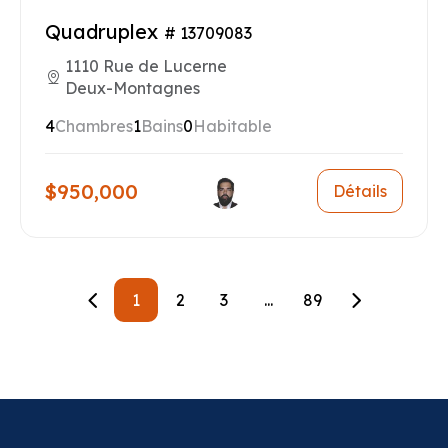
Quadruplex
# 13709083
1110 Rue de Lucerne
Deux-Montagnes
4
Chambres
1
Bains
0
Habitable
$950,000
Détails
1
2
3
...
89