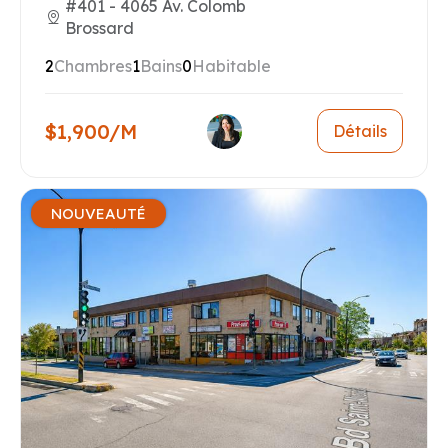
#401 - 4065 Av. Colomb
Brossard
2
Chambres
1
Bains
0
Habitable
$1,900/M
Détails
NOUVEAUTÉ