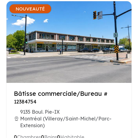
NOUVEAUTÉ
Bâtisse commerciale/Bureau
#
12384754
9135 Boul. Pie-IX
Montréal (Villeray/Saint-Michel/Parc-
Extension)
0
Chambres
0
Bains
0
Habitable