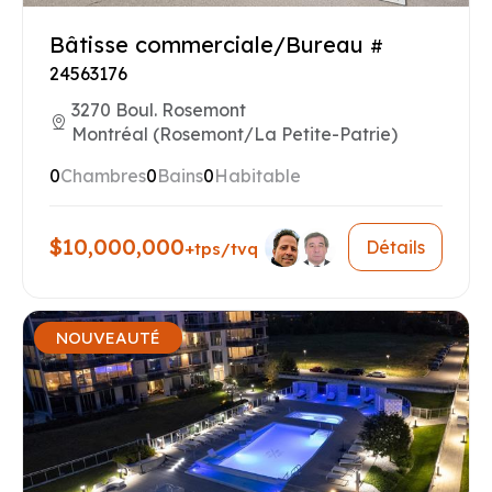
Bâtisse commerciale/Bureau
#
24563176
3270 Boul. Rosemont
Montréal (Rosemont/La Petite-Patrie)
0
Chambres
0
Bains
0
Habitable
$10,000,000
Détails
+tps/tvq
NOUVEAUTÉ