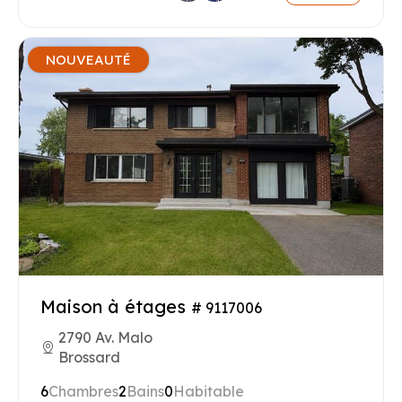
NOUVEAUTÉ
Maison à étages
# 9117006
2790 Av. Malo
Brossard
6
Chambres
2
Bains
0
Habitable