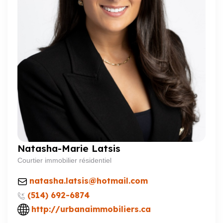
Natasha-Marie Latsis
Courtier immobilier résidentiel
natasha.latsis@hotmail.com
(514) 692-6874
http://urbanaimmobiliers.ca