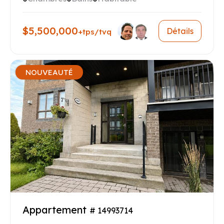
$5,500,000
Détails
+tps/tvq
NOUVEAUTÉ
Appartement
# 14993714