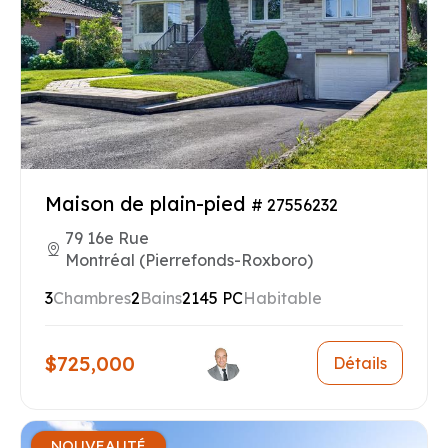
Maison de plain-pied
# 27556232
79 16e Rue
Montréal (Pierrefonds-Roxboro)
3
Chambres
2
Bains
2145 PC
Habitable
$725,000
Détails
NOUVEAUTÉ