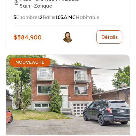
Saint-Zotique
3
Chambres
2
Bains
103.6 MC
Habitable
$584,900
Détails
NOUVEAUTÉ