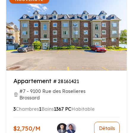
Appartement
# 28161421
#7 - 9100 Rue des Roselieres
Brossard
3
Chambres
1
Bains
1367 PC
Habitable
$2,750/M
Détails