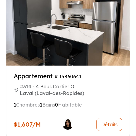
Appartement
# 15860641
#314 - 4 Boul. Cartier O.
Laval (Laval-des-Rapides)
1
Chambres
1
Bains
0
Habitable
$1,607/M
Détails