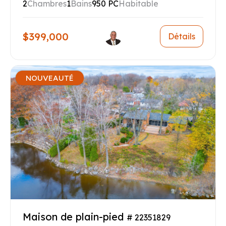
2
Chambres
1
Bains
950 PC
Habitable
$399,000
Détails
NOUVEAUTÉ
Maison de plain-pied
# 22351829