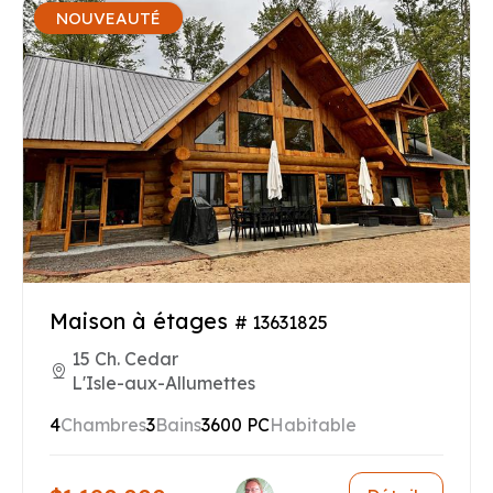
NOUVEAUTÉ
Maison à étages
# 13631825
15 Ch. Cedar
L'Isle-aux-Allumettes
4
Chambres
3
Bains
3600 PC
Habitable