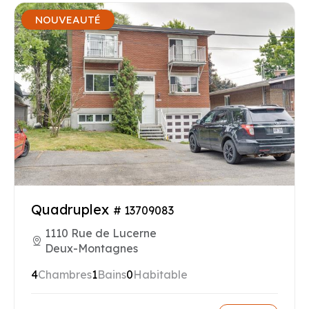
NOUVEAUTÉ
Quadruplex
# 13709083
1110 Rue de Lucerne
Deux-Montagnes
4
Chambres
1
Bains
0
Habitable