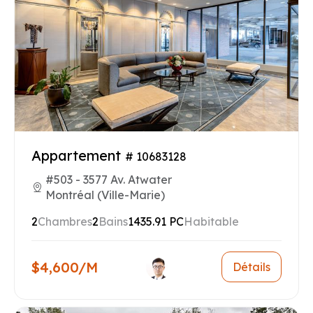
Appartement
# 10683128
#503 - 3577 Av. Atwater
Montréal (Ville-Marie)
2
Chambres
2
Bains
1435.91 PC
Habitable
$4,600/M
Détails