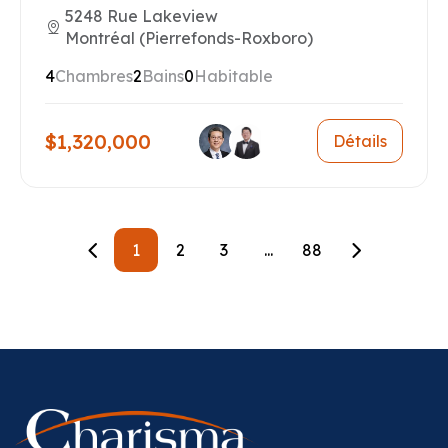
5248 Rue Lakeview
Montréal (Pierrefonds-Roxboro)
4
Chambres
2
Bains
0
Habitable
$1,320,000
Détails
1
2
3
...
88