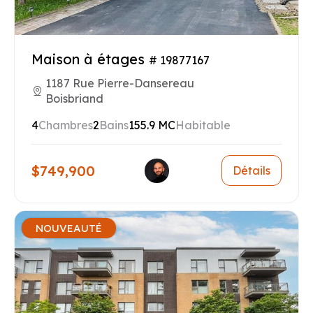
Maison à étages
# 19877167
1187 Rue Pierre-Dansereau
Boisbriand
4
Chambres
2
Bains
155.9 MC
Habitable
$749,900
Détails
NOUVEAUTÉ