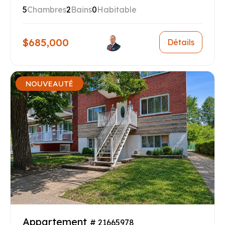
5
Chambres
2
Bains
0
Habitable
$685,000
Détails
NOUVEAUTÉ
Appartement
# 21665978