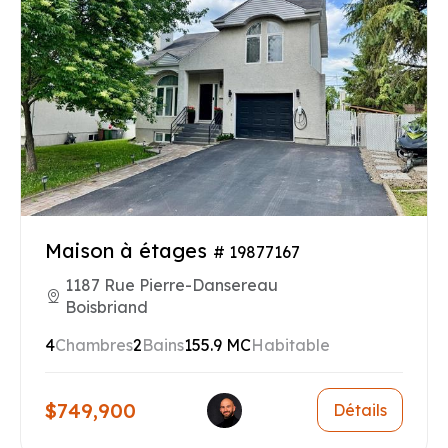
Maison à étages
# 19877167
1187 Rue Pierre-Dansereau
Boisbriand
4
Chambres
2
Bains
155.9 MC
Habitable
$749,900
Détails