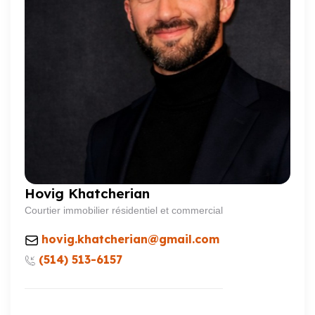
Hovig Khatcherian
Courtier immobilier résidentiel et commercial
hovig.khatcherian@gmail.com
(514) 513-6157