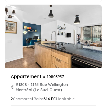
Appartement
# 10803957
#1308 - 1165 Rue Wellington
Montréal (Le Sud-Ouest)
2
Chambres
1
Bains
614 PC
Habitable