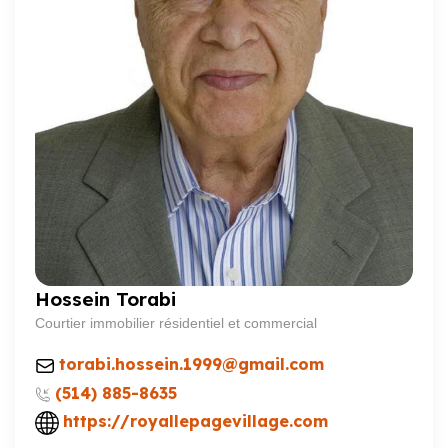
Hossein Torabi
Courtier immobilier résidentiel et commercial
torabi.hossein.1999@gmail.com
(514) 885-8635
https://royallepagevillage.com