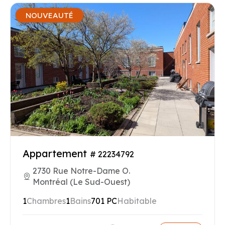
NOUVEAUTÉ
Appartement
# 22234792
2730 Rue Notre-Dame O.
Montréal (Le Sud-Ouest)
1
Chambres
1
Bains
701 PC
Habitable