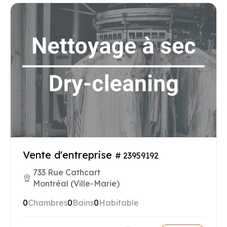
Vente d'entreprise
# 23959192
733 Rue Cathcart
Montréal (Ville-Marie)
0
Chambres
0
Bains
0
Habitable