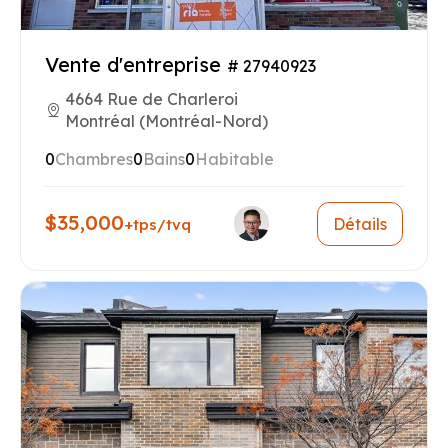
Vente d'entreprise
# 27940923
4664 Rue de Charleroi
Montréal (Montréal-Nord)
0
Chambres
0
Bains
0
Habitable
$35,000
Détails
+tps/tvq