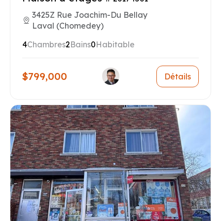
3425Z Rue Joachim-Du Bellay
Laval (Chomedey)
4
Chambres
2
Bains
0
Habitable
$799,000
Détails