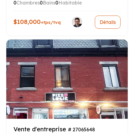
0
Chambres
0
Bains
0
Habitable
$108,000
Détails
+tps/tvq
Vente d'entreprise
# 27065648