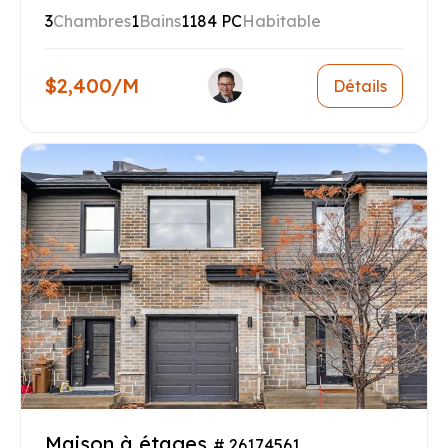
3
Chambres
1
Bains
1184 PC
Habitable
$2,400/M
Détails
Maison à étages
# 26174561