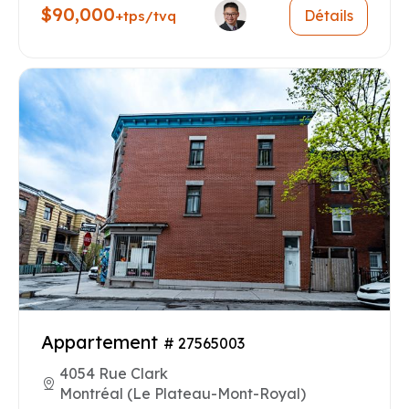
$90,000
Détails
+tps/tvq
Appartement
# 27565003
4054 Rue Clark
Montréal (Le Plateau-Mont-Royal)