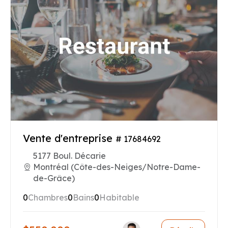
Vente d'entreprise
# 17684692
5177 Boul. Décarie
Montréal (Côte-des-Neiges/Notre-Dame-
de-Grâce)
0
Chambres
0
Bains
0
Habitable