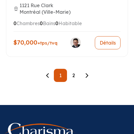
1121 Rue Clark
Montréal (Ville-Marie)
0
Chambres
0
Bains
0
Habitable
$70,000
Détails
+tps/tvq
1
2