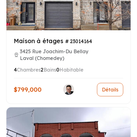
Maison à étages
# 23014164
3425 Rue Joachim-Du Bellay
Laval (Chomedey)
4
Chambres
2
Bains
0
Habitable
$799,000
Détails