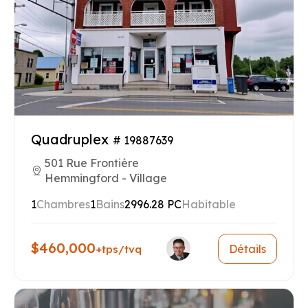
Quadruplex
# 19887639
501 Rue Frontière
Hemmingford - Village
1
Chambres
1
Bains
2996.28 PC
Habitable
$460,000
Détails
+tps/tvq