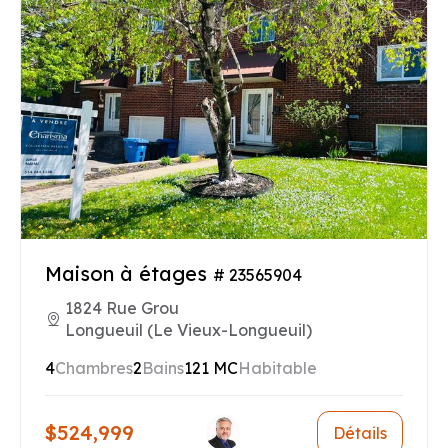
Maison à étages
# 23565904
1824 Rue Grou
Longueuil (Le Vieux-Longueuil)
4
Chambres
2
Bains
121 MC
Habitable
$524,999
Détails