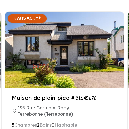
NOUVEAUTÉ
Maison de plain-pied
# 21645676
195 Rue Germain-Raby
Terrebonne (Terrebonne)
5
Chambres
2
Bains
0
Habitable