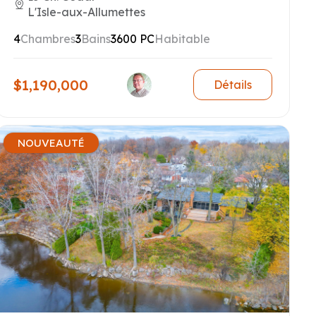
L'Isle-aux-Allumettes
4
Chambres
3
Bains
3600 PC
Habitable
$1,190,000
Détails
NOUVEAUTÉ