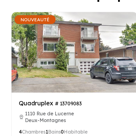
NOUVEAUTÉ
Quadruplex
# 13709083
1110 Rue de Lucerne
Deux-Montagnes
4
Chambres
1
Bains
0
Habitable