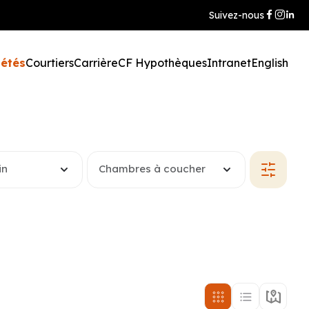
Suivez-nous
iétés
Courtiers
Carrière
CF Hypothèques
Intranet
English
in
Chambres à coucher