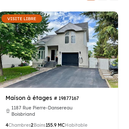
VISITE LIBRE
Maison à étages
# 19877167
1187 Rue Pierre-Dansereau
Boisbriand
4
Chambres
2
Bains
155.9 MC
Habitable