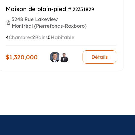
Maison de plain-pied
# 22351829
5248 Rue Lakeview
Montréal (Pierrefonds-Roxboro)
4
Chambres
2
Bains
0
Habitable
$1,320,000
Détails