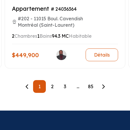
Appartement
# 24036364
#202 - 11015 Boul. Cavendish
Montréal (Saint-Laurent)
2
Chambres
1
Bains
94.3 MC
Habitable
$449,900
Détails
1
2
3
...
85