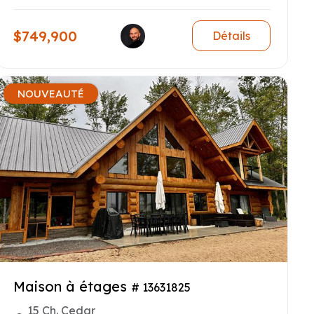
$749,900
Détails
NOUVEAUTÉ
Maison à étages
# 13631825
15 Ch. Cedar