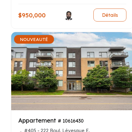
$950,000
Détails
NOUVEAUTÉ
Appartement
# 10616430
#405 - 222 Boul. Lévesque E.