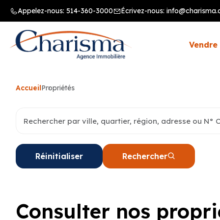
Appelez-nous:
514-360-3000
Écrivez-nous:
info@charisma.
Vendre 
Accueil
Propriétés
Réinitialiser
Rechercher
Consulter nos propri