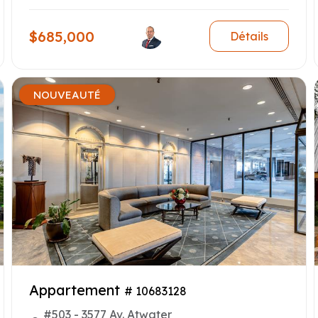
$685,000
Détails
NOUVEAUTÉ
Appartement
# 10683128
#503 - 3577 Av. Atwater