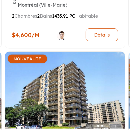
Montréal (Ville-Marie)
2
Chambres
2
Bains
1435.91 PC
Habitable
$4,600/M
Détails
NOUVEAUTÉ