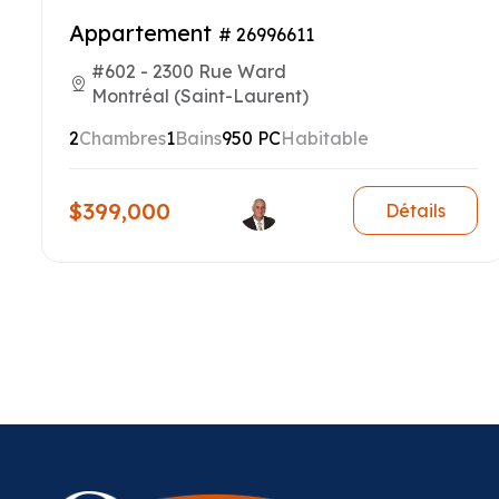
Appartement
# 26996611
#602 - 2300 Rue Ward
Montréal (Saint-Laurent)
2
Chambres
1
Bains
950 PC
Habitable
$399,000
Détails