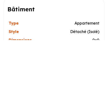
Bâtiment
Type
Appartement
Style
Détaché (Isolé)
Dimensions
0x0
La Taille Du Lot
0
Caractéristiques
Système d'égouts
Municipal
Approvisionnement en eau
Municipalité