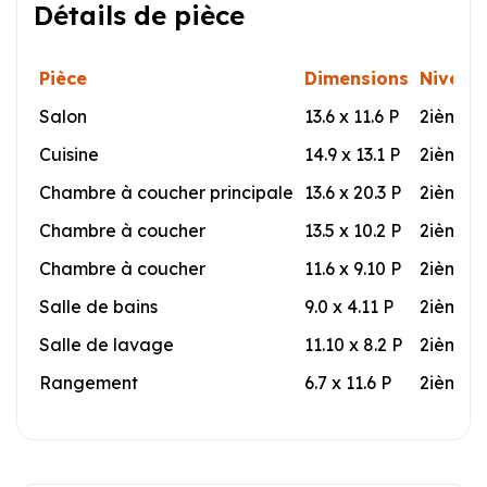
Détails de pièce
Pièce
Dimensions
Niveau
Salon
13.6 x 11.6 P
2ième 
Cuisine
14.9 x 13.1 P
2ième 
Chambre à coucher principale
13.6 x 20.3 P
2ième 
Chambre à coucher
13.5 x 10.2 P
2ième 
Chambre à coucher
11.6 x 9.10 P
2ième 
Salle de bains
9.0 x 4.11 P
2ième 
Salle de lavage
11.10 x 8.2 P
2ième 
Rangement
6.7 x 11.6 P
2ième 