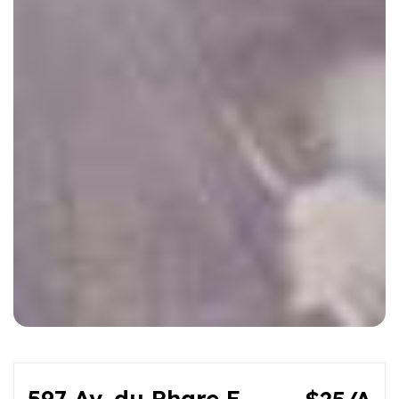
597 Av. du Phare E.