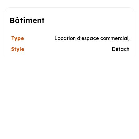
Bâtiment
Type
Location d'espace commercial/Bu
Style
Détaché (I
Dimensions
30x
La Taille Du Lot
Caractéristiques
Zonage
Commercial