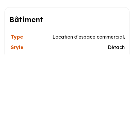
Bâtiment
Type
Location d'espace commercial/Bu
Style
Détaché (I
Dimensions
50x
La Taille Du Lot
Caractéristiques
Zonage
Commercial