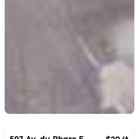
597 Av. du Phare E.