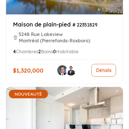
Maison de plain-pied
# 22351829
5248 Rue Lakeview
Montréal (Pierrefonds-Roxboro)
4
Chambres
2
Bains
0
Habitable
$1,320,000
Détails
NOUVEAUTÉ