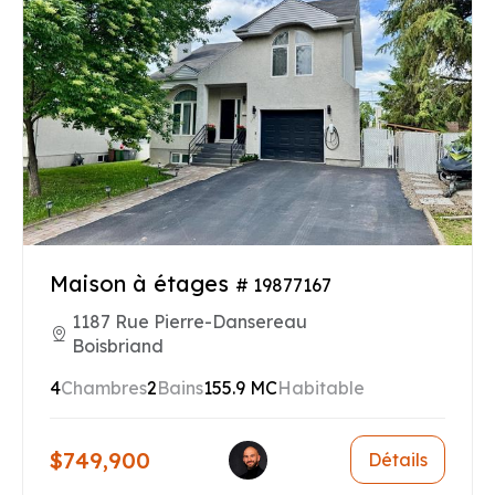
Maison à étages
# 19877167
1187 Rue Pierre-Dansereau
Boisbriand
4
Chambres
2
Bains
155.9 MC
Habitable
$749,900
Détails