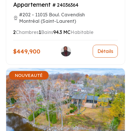
Appartement
# 24036364
#202 - 11015 Boul. Cavendish
Montréal (Saint-Laurent)
2
Chambres
1
Bains
94.3 MC
Habitable
$449,900
Détails
NOUVEAUTÉ