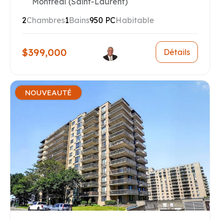
Montréal (Saint-Laurent)
2
Chambres
1
Bains
950 PC
Habitable
$399,000
Détails
NOUVEAUTÉ