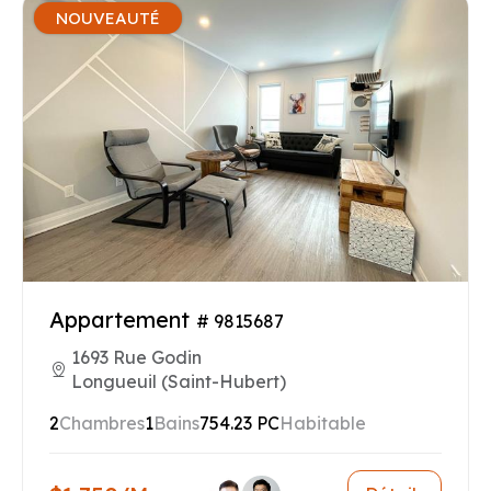
NOUVEAUTÉ
Appartement
# 9815687
1693 Rue Godin
Longueuil (Saint-Hubert)
2
Chambres
1
Bains
754.23 PC
Habitable