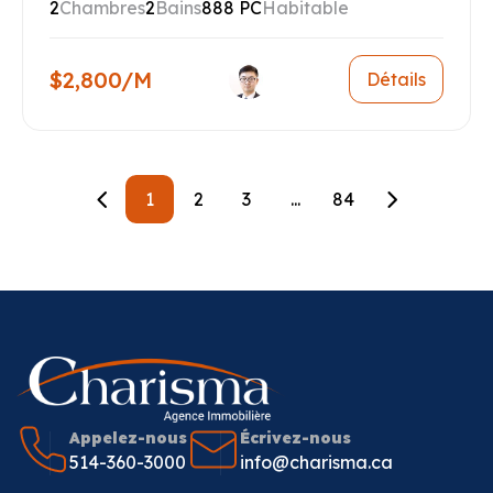
2
Chambres
2
Bains
888 PC
Habitable
$2,800/M
Détails
1
2
3
...
84
Appelez-nous
Écrivez-nous
514-360-3000
info@charisma.ca