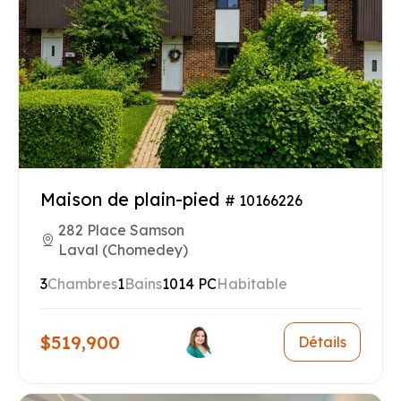
Maison de plain-pied
# 10166226
282 Place Samson
Laval (Chomedey)
3
Chambres
1
Bains
1014 PC
Habitable
$519,900
Détails