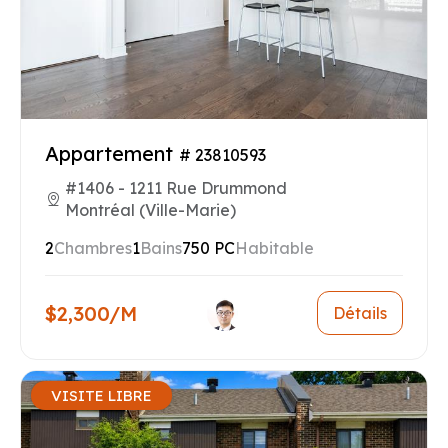
Appartement
# 23810593
#1406 - 1211 Rue Drummond
Montréal (Ville-Marie)
2
Chambres
1
Bains
750 PC
Habitable
$2,300/M
Détails
VISITE LIBRE