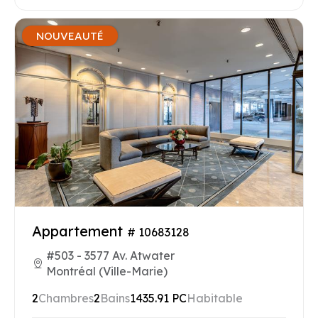
NOUVEAUTÉ
Appartement
# 10683128
#503 - 3577 Av. Atwater
Montréal (Ville-Marie)
2
Chambres
2
Bains
1435.91 PC
Habitable