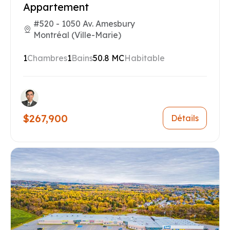
Appartement
#520 - 1050 Av. Amesbury
Montréal (Ville-Marie)
1
Chambres
1
Bains
50.8 MC
Habitable
$267,900
Détails