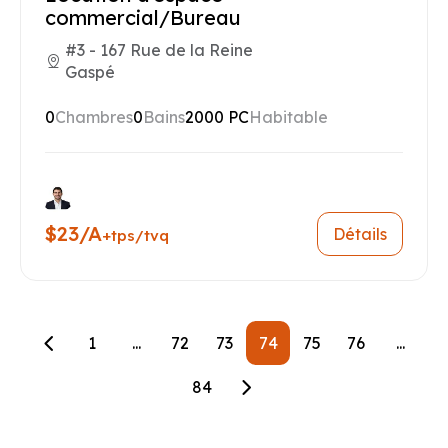
commercial/Bureau
#3 - 167 Rue de la Reine
Gaspé
0
Chambres
0
Bains
2000 PC
Habitable
$23/A
Détails
+tps/tvq
1
...
72
73
74
75
76
...
84