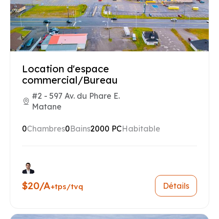
Location d'espace
commercial/Bureau
#2 - 597 Av. du Phare E.
Matane
0
Chambres
0
Bains
2000 PC
Habitable
$20/A
Détails
+tps/tvq