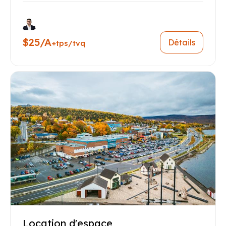
$25/A
Détails
+tps/tvq
Location d'espace