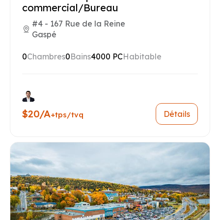
commercial/Bureau
#4 - 167 Rue de la Reine
Gaspé
0
Chambres
0
Bains
4000 PC
Habitable
$20/A
Détails
+tps/tvq