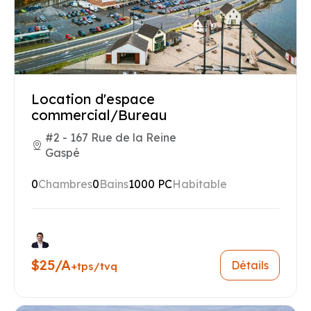
Location d'espace
commercial/Bureau
#2 - 167 Rue de la Reine
Gaspé
0
Chambres
0
Bains
1000 PC
Habitable
$25/A
Détails
+tps/tvq